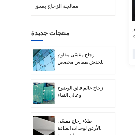
معالجة الزجاج بعمق
منتجات جديدة
زجاج مقسّى مقاوم
للخدش بمقاس مخصص
زجاج عائم فائق الوضوح
وعالي النقاء
طلاء زجاج مقسّى
بالأرغن لوحدات الطاقة