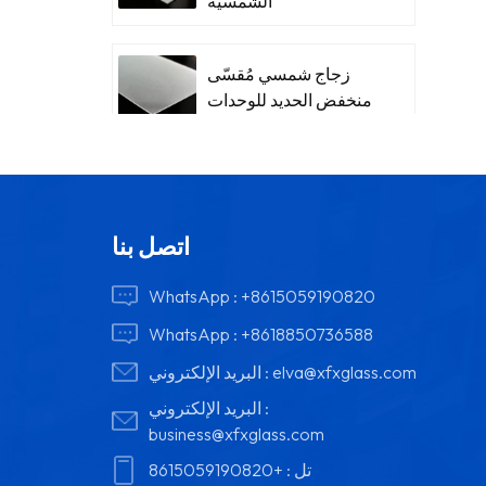
الشمسية
زجاج شمسي مُقسّى
منخفض الحديد للوحدات
اتصل بنا
WhatsApp :
+8615059190820
WhatsApp :
+8618850736588
elva@xfxglass.com
البريد الإلكتروني :
البريد الإلكتروني :
business@xfxglass.com
تل :
+8615059190820