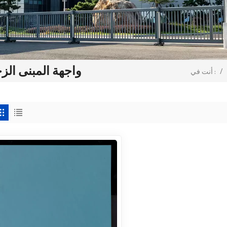
واجهة المبنى الزج
/
أنت في :