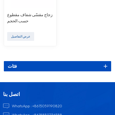
زجاج مقسّى شفاف مقطوع
حسب الحجم
عرض التفاصيل
فئات
اتصل بنا
WhatsApp :
+8615059190820
WhatsApp :
+8618850736588