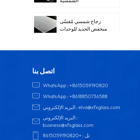
الشمسية
زجاج شمسي مُقسّى
منخفض الحديد للوحدات
اتصل بنا
WhatsApp :
+8615059190820
WhatsApp :
+8618850736588
elva@xfxglass.com
البريد الإلكتروني :
البريد الإلكتروني :
business@xfxglass.com
تل :
+8615059190820