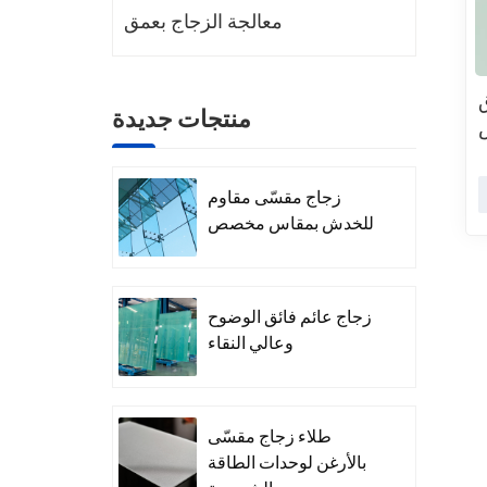
معالجة الزجاج بعمق
منتجات جديدة
زجاج مقسّى مقاوم
للخدش بمقاس مخصص
زجاج عائم فائق الوضوح
وعالي النقاء
طلاء زجاج مقسّى
بالأرغن لوحدات الطاقة