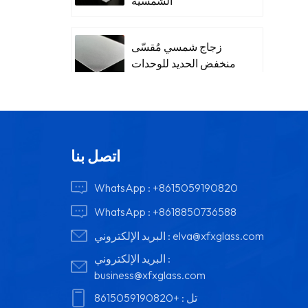
الشمسية
زجاج شمسي مُقسّى
منخفض الحديد للوحدات
اتصل بنا
WhatsApp :
+8615059190820
WhatsApp :
+8618850736588
elva@xfxglass.com
البريد الإلكتروني :
البريد الإلكتروني :
business@xfxglass.com
تل :
+8615059190820