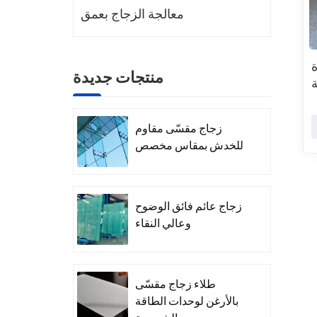
معالجة الزجاج بعمق
منتجات جديدة
زجاج مقسّى مقاوم
للخدش بمقاس مخصص
زجاج عائم فائق الوضوح
وعالي النقاء
طلاء زجاج مقسّى
بالأرغن لوحدات الطاقة