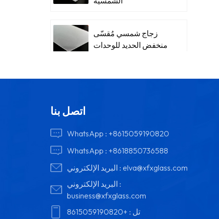
الشمسية
زجاج شمسي مُقسّى
منخفض الحديد للوحدات
اتصل بنا
WhatsApp :
+8615059190820
WhatsApp :
+8618850736588
elva@xfxglass.com
البريد الإلكتروني :
البريد الإلكتروني :
business@xfxglass.com
تل :
+8615059190820