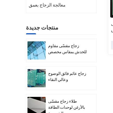
معالجة الزجاج بعمق
منتجات جديدة
زجاج مقسّى مقاوم
للخدش بمقاس مخصص
زجاج عائم فائق الوضوح
وعالي النقاء
طلاء زجاج مقسّى
بالأرغن لوحدات الطاقة