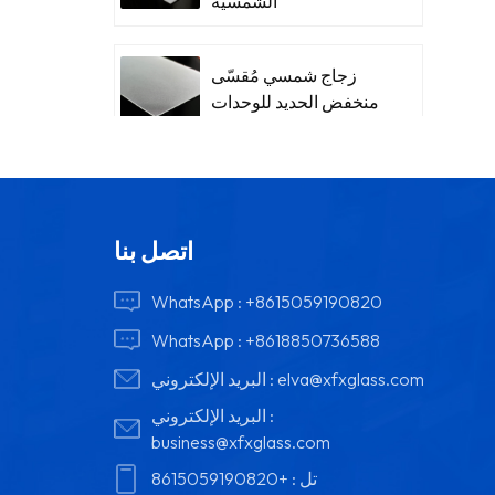
الشمسية
زجاج شمسي مُقسّى
منخفض الحديد للوحدات
اتصل بنا
WhatsApp :
+8615059190820
WhatsApp :
+8618850736588
elva@xfxglass.com
البريد الإلكتروني :
البريد الإلكتروني :
business@xfxglass.com
تل :
+8615059190820