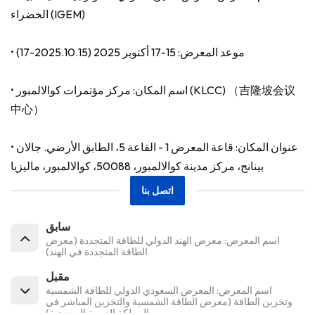
الخضراء (IGEM)
• موعد المعرض: 15-17 أكتوبر 2025 (2025.10.15-17)
• اسم المكان: مركز مؤتمرات كوالالمبور (KLCC) （吉隆坡会议
中心）
• عنوان المكان: قاعة المعرض 1 - القاعة 5، الطابق الأرضي. جالان
بينانج، مركز مدينة كوالالمبور، 50088، كوالالمبور، ماليزيا
اتصل بنا
سابق
اسم المعرض: معرض الهند الدولي للطاقة المتجددة (معرض
الطاقة المتجددة في الهند)
مقبل
اسم المعرض: المعرض السعودي الدولي للطاقة الشمسية
وتخزين الطاقة (معرض الطاقة الشمسية والتخزين المباشر في
المملكة العربية السعودية)