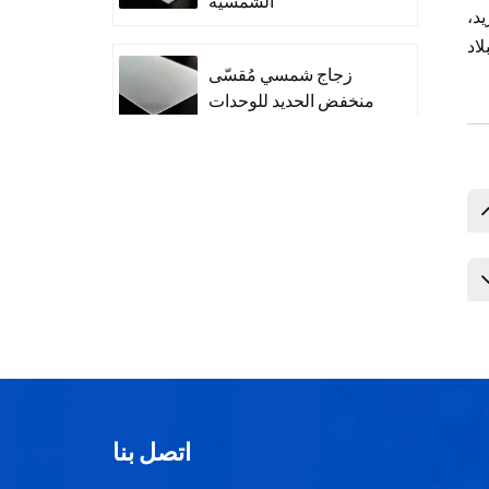
الشمسية
د،
زجاج شمسي مُقسّى
منخفض الحديد للوحدات
اتصل بنا