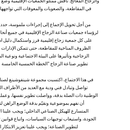
والزجاج المُعالج. ناقش ممثلو الجمعيات الإقليمية وضع
في المقاطعة، والصعوبات والمعوقات التي تواجهها،
من أجل تحويل الإجماع إلى إجراءات ملموسة، حدد الا
لرؤساء جمعيات صناعة الزجاج الإقليمية في جميع أنحاء ا
على كل جمعية زجاج إقليمية فرز واستكمال دليل اس
الظروف المناخية للمقاطعة، حتى تتمكن الإدارات
الزجاجية وتأثيرها على البيئة الاجتماعية ونوعية
تطوير صناعة الزجاج "الخطة الخمسية الخامسة 
في هذا الاجتماع، اكتسبت مجموعة شينفوشينغ لصناع
تواصل وتبادل فني ودية مع العديد من الأطراف ال
الوطنية ذات الصلة بدقة، وواصلت تطوير نفسها، وعمل
أن نفهم بموضوعية ونقيّم بدقة الوضع الراهن 
المتسارع للهيكل الصناعي الداخلي؛ ويجب علينا ال
الجودة، واستيعاب توجيهات السياسات، واتباع قوانين
لتطوير الصناعة؛ ويجب علينا تعزيز الابتك