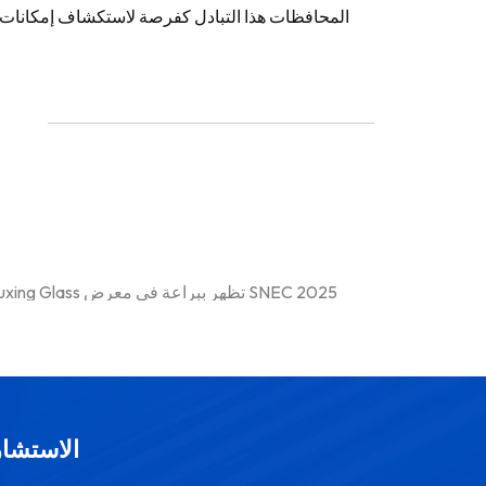
المحافظات هذا التبادل كفرصة لاستكشاف إمكانات الت
ابتكار البحث والتطوير مع سلسلة توريد واسعة النطاق | شركة Xinfuxing Glass تظهر ببراعة في معرض SNEC 2025
الاستشار