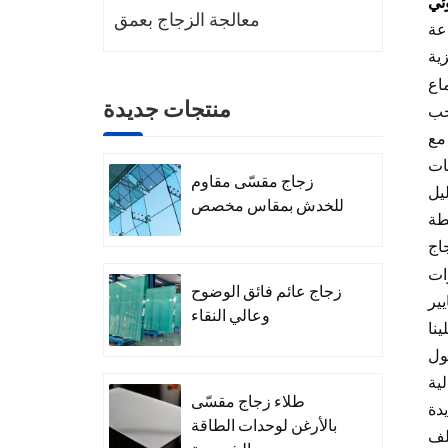
ئي
معالجة الزجاج بعمق
عة
ماع
منتجات جديدة
يجب
مع
ات
زجاج مقسّى مقاوم
ليل
للخدش بمقاس مخصص
طة
ات
زجاج عائم فائق الوضوح
يير
وعالي النقاء
نا
ول
لية
طلاء زجاج مقسّى
دة
بالأرغن لوحدات الطاقة
لف