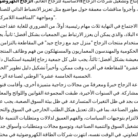
 إنتاج وتشغيل شركات الزجاج
s
الأساسية للزجاج العائم،
الزجاج الكهروضو
 وأجروا مناقشات معمقة حول مواضيع مثل تعزيز الانضباط الذاتي للصنا
ومواجهة "المنافسة اللامركزية".
جتماع في النهاية ثلاث مهام رئيسية: أولاً، من الضروري للغاية عقد اجت
لبلاد، والذي يمكن أن يعزز الارتباط بين الجمعيات بشكل أفضل؛ ثانياً، 
تخدام منتجات الزجاج "منزل جيد مع زجاج جيد" في المقاطعة بالتزامن 
 الحكومية والمهندسون المعماريون والمستهلكون من فهم وظائف المنتج
 المعيشة بشكل أفضل؛ ثالثاً، يجب على كل جمعية زجاج إقليمية استكمال د
عشرة" للمقاطعة في أقرب وقت ممكن، وأخيراً تشكيل دليل تطوير "الخ
الخمسية الخامسة عشرة" الوطني لصناعة الزجاج.
ة الزجاج خبرةً ومعرفةً من مجالات زجاجية متميزة أخرى، وأقامت قنو
مشاركة. في السنوات الأخيرة، طبقت المجموعة القوانين واللوائح والمعا
ت بجد في ظل التغيرات المتسارعة. في ظل بيئة السوق الصعبة، يجب علي
لتطور الصناعة، بما في ذلك تعديل هيكل الطلب الخارجي في السوق والتح
التزام بتوجيهات السياسات، والفهم العميق لدلالات ومتطلبات التنمية عا
 تشغيل السوق والتنمية الصناعية، وتوسيع مجالات ومتطلبات وأسواق جدي
ار التعاوني. في الوقت نفسه، انتهزت شركات الطاقة الكهروضوئية في مخت