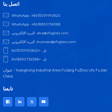
اتصل بنا
WhatsApp :
+8615059190820
WhatsApp :
+8618850736588
elva@xfxglass.com
البريد الإلكتروني :
business@xfxglass.com
البريد الإلكتروني :
تل :
+8615059190820
تل :
+8618850736588
عنوان : Yuanghong Industrial Area FuQing FuZhou city FuJian
China
تابعنا