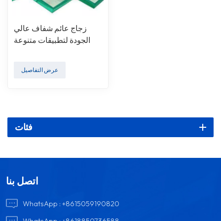
زجاج عائم شفاف عالي
الجودة لتطبيقات متنوعة
عرض التفاصيل
فئات
اتصل بنا
WhatsApp :
+8615059190820
WhatsApp :
+8618850736588