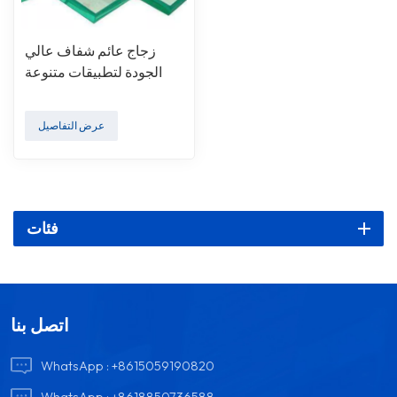
زجاج عائم شفاف عالي
الجودة لتطبيقات متنوعة
عرض التفاصيل
فئات
اتصل بنا
WhatsApp :
+8615059190820
WhatsApp :
+8618850736588