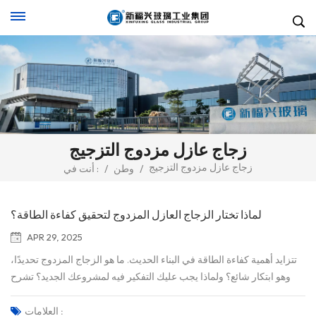
زجاج عازل مزدوج التزجيج
زجاج عازل مزدوج التزجيج
/
وطن
/
أنت في :
لماذا تختار الزجاج العازل المزدوج لتحقيق كفاءة الطاقة؟
APR 29, 2025
تتزايد أهمية كفاءة الطاقة في البناء الحديث. ما هو الزجاج المزدوج تحديدًا،
وهو ابتكار شائع؟ ولماذا يجب عليك التفكير فيه لمشروعك الجديد؟ تشرح
هذه المقالة مزايا وقيمة هذه التقنية الزجاجية المتطورة. الزجاج العازل زجاج
عازل مزدوج الزجاج، والمعروفة أيضًا باسم وحدة زجاج عازل حراريًايتكون
العلامات :