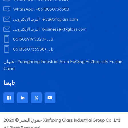
WhatsApp :
+8618850736588
elva@xfxglass.com
البريد الإلكتروني :
business@xfxglass.com
البريد الإلكتروني :
تل :
+8615059190820
تل :
+8618850736588
عنوان : Yuanghong Industrial Area FuQing FuZhou city FuJian
China
تابعنا
حقوق النشر © 2026 Xinfuxing Glass Industrial Group Co.,Ltd.
All Right Reserved.