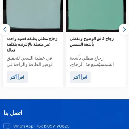
زجاج فائق الوضوح ومغطى
زجاج مطلي بطبقة فضية واحدة
بأشعة الشمس
غير متصلة بالإنترنت بتكلفة
فعالة
زجاج مطلي بأشعة
في عملية السعي لتحقيق
الشمسيُصنع هذا الزجاج،
توفير الطاقة والراحة في
المعروف أيضًا باسم الزجاج
البناء، زجاج فضي واحد
المطلي المُتحكم في ضوء
منخفض الانبعاثات تبرز...
اقرأ أكثر
اقرأ أكثر
ال...
اتصل بنا
WhatsApp :
+8615059190820