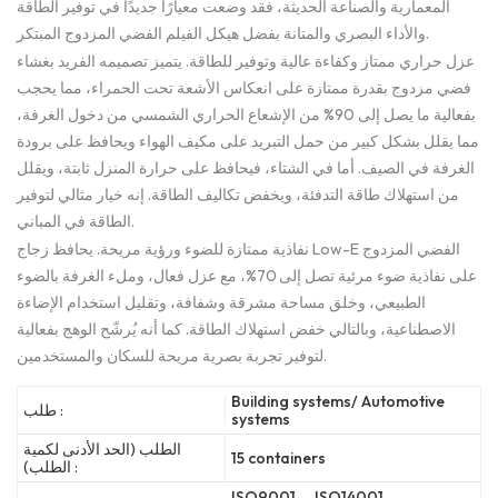
المعمارية والصناعة الحديثة، فقد وضعت معيارًا جديدًا في توفير الطاقة
والأداء البصري والمتانة بفضل هيكل الفيلم الفضي المزدوج المبتكر.
عزل حراري ممتاز وكفاءة عالية وتوفير للطاقة. يتميز تصميمه الفريد بغشاء
فضي مزدوج بقدرة ممتازة على انعكاس الأشعة تحت الحمراء، مما يحجب
بفعالية ما يصل إلى 90% من الإشعاع الحراري الشمسي من دخول الغرفة،
مما يقلل بشكل كبير من حمل التبريد على مكيف الهواء ويحافظ على برودة
الغرفة في الصيف. أما في الشتاء، فيحافظ على حرارة المنزل ثابتة، ويقلل
من استهلاك طاقة التدفئة، ويخفض تكاليف الطاقة. إنه خيار مثالي لتوفير
الطاقة في المباني.
نفاذية ممتازة للضوء ورؤية مريحة. يحافظ زجاج Low-E الفضي المزدوج
على نفاذية ضوء مرئية تصل إلى 70%، مع عزل فعال، وملء الغرفة بالضوء
الطبيعي، وخلق مساحة مشرقة وشفافة، وتقليل استخدام الإضاءة
الاصطناعية، وبالتالي خفض استهلاك الطاقة. كما أنه يُرشّح الوهج بفعالية
لتوفير تجربة بصرية مريحة للسكان والمستخدمين.
Building systems/ Automotive
طلب :
systems
الطلب (الحد الأدنى لكمية
15 containers
الطلب) :
ISO9001、 ISO14001、