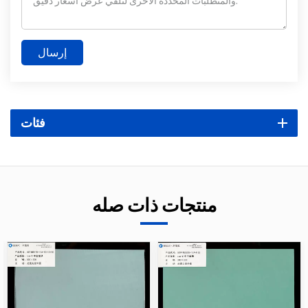
إرسال
فئات
منتجات ذات صله