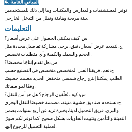
4. المباني العامة
توفر المستشفيات والمدارس والمكتبات وما إلى ذلك للمستخدمين
بيئة مريحة وهادئة وتقلل من التدخل الخارجي.
التعليمات
س: كيف يمكنني الحصول على عرض أسعار؟
ج: لتقديم عرض أسعار دقيق، يرجى مشاركة تفاصيل محددة مثل
الحجم والسمك والكمية وأي متطلبات تخصيص.
س: هل تقدم إنتاجًا مخصصًا؟
ج: نعم، فريقنا الفني المتخصص متخصص في التصنيع حسب
الطلب. يمكننا إنتاج زجاج شمسي منخفض الحديد مصمم خصيصًا
وفقًا لمواصفاتك.
س: كيف تُغلّفون الزجاج؟ هل هو آمن للنقل؟
ج: نستخدم صناديق خشبية متينة، مصممة خصيصًا للنقل البحري
والبري. فريق التحميل لدينا، بخبرة تزيد عن أربع سنوات، يضمن
التعبئة والتأمين وتثبيت الحاويات بشكل صحيح. كما نوفر لكم صورًا
لعملية التحميل للرجوع إليها.