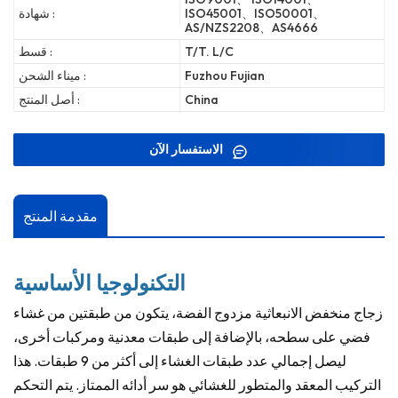
ISO45001、ISO50001、
شهادة :
AS/NZS2208、AS4666
T/T. L/C
قسط :
Fuzhou Fujian
ميناء الشحن :
China
أصل المنتج :
الاستفسار الآن
مقدمة المنتج
التكنولوجيا الأساسية
زجاج منخفض الانبعاثية مزدوج الفضة، يتكون من طبقتين من غشاء
فضي على سطحه، بالإضافة إلى طبقات معدنية ومركبات أخرى،
ليصل إجمالي عدد طبقات الغشاء إلى أكثر من 9 طبقات. هذا
التركيب المعقد والمتطور للغشائي هو سر أدائه الممتاز. يتم التحكم