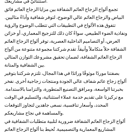
استثنائيٍّ في مشاريعك.
تجمع ألواح الزجاج العائم الشفافة بين مزايا الزجاج العائم فائق
البياض والزجاج العائم عالي الوضوح، لتوفر شفافية وأداءً مثاليين.
تتفوق هذه الألواح في التطبيقات التي تتطلب الوضوح والرؤية
ونفاذية الضوء الطبيعي. سواءً كان ذلك للتزجيج المعماري، أو خزائن
العرض، أو التصاميم الداخلية العصرية، توفر ألواح الزجاج العائم
الشفافة حلاً متكاملاً وأنيقاً. تقدم شركتنا مجموعة متنوعة من ألواح
الزجاج العائم الشفافة، لضمان تحقيق مشروعك التوازن المثالي
بين الشفافية والمتانة.
بصفتنا موردًا موثوقًا ورائدًا في هذا المجال، تلتزم شركتنا بتوفير
ألواح زجاج عائم شفاف عالي الجودة ومنتجات زجاجية أخرى. نفخر
بخبرتنا الواسعة، ومرافق التصنيع المتطورة، والتزامنا بالاستدامة.
مع تركيزنا على تقديم خدمة عملاء استثنائية، والتسليم في الوقت
المحدد، وأسعار تنافسية، نسعى جاهدين لتجاوز التوقعات
والمساهمة في نجاح مشاريعكم.
ألواح الزجاج العائم الشفافة ضرورية لتلبية متطلبات الشفافية في
المشاريع المعمارية والتصميمية. تُحيط بنا ألواح الزجاج العائم