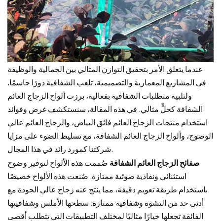
عندما يتعلق الأمر بتحقيق التوازن المثالي بين الجمالية والوظيفة
في المشاريع المعمارية والتصميمية، تلعب الشفافية دورًا حاسمًا.
ولتلبية متطلبات الشفافية بفعالية، برزت ألواح الزجاج العائم
الشفافة كحلٍّ مثالي. في هذه المقالة، سنستكشف غرض وفوائد
استخدام منتجات الزجاج العائم فائق البياض، والزجاج العائم عالي
الوضوح، وألواح الزجاج العائم الشفافة، مع تسليط الضوء على مزايا
شركتنا كمورد رائد في هذا المجال.
صفائح الزجاج العائم الشفافة
صُممت هذه الألواح لتوفير وضوح
استثنائي ونفاذية ضوئية ممتازة. صُنعت هذه الألواح خصيصًا
باستخدام طريقة تعويم دقيقة، مما ينتج عنه زجاج عالي الجودة مع
أدنى حد من التشوه وشفافية ممتازة. سطحها الأملس وشفافيتها
الفائقة تجعلها خيارًا مثاليًا لمختلف التطبيقات التي تتطلب أقصى