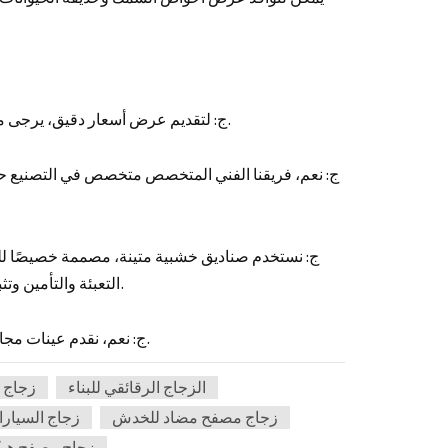
ج: لتقديم عرض أسعار دقيق، يرجى مشاركة تفاصيل محددة مثل الحجم والسمك والكمية وأي متطلبات تخصيص.
ج: نعم، فريقنا الفني المتخصص متخصص في التصنيع ح
ج: نستخدم صناديق خشبية متينة، مصممة خصيصًا للنق
التعبئة والتأمين وتثبيت الحاويات بشكل صحيح. كما نوفر لكم صورًا لعملية التحميل للرجوع إليها.
ج: نعم، نقدم عينات مجانية. مع ذلك، إذا كنت بحاجة إلى عينة مخصصة أكبر، فقد تُضاف رسوم شحن.
الزجاج الرقائقي للبناء
زجاج 
زجاج مصفح مضاد للخدش
زجاج السيارا
زجاج مصفح هيك