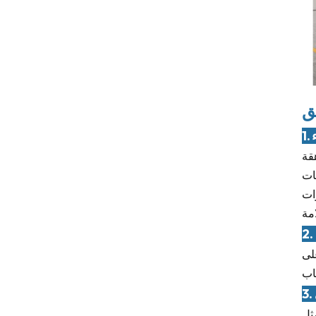
ق
ء
هقة
ات
رات
لى
ثل