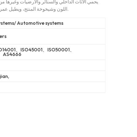
يحمي الأثاث الداخلي والستائر والأرضيات وغيرها من
اللون وشيخوخة المنتج، ويطيل عمر المنتج، مما يجعله جميلاً وعملياً في آن واحد.
systems/ Automotive systems
ers
SO14001、ISO45001、ISO50001、
、AS4666
ian,