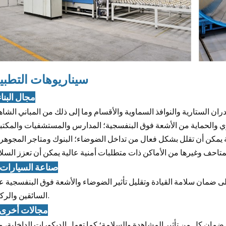
سيناريوهات التطبي
1. مجال البنا
ان الستارية والنوافذ السماوية والأقسام وما إلى ذلك من المباني الشا
ري والحماية من الأشعة فوق البنفسجية؛ المدارس والمستشفيات والمكتب
ادئة يمكن أن تقلل بشكل فعال من تداخل الضوضاء؛ البنوك ومتاجر المجوه
2. صناعة السيارات
لى ضمان سلامة القيادة وتقليل تأثير الضوضاء والأشعة فوق البنفسجية ع
السائقين والركاب.
3. مجالات أخرى
ان كل من تأثير المشاهدة والسلامة؛ كما تعمل الديكورات الداخلية، م