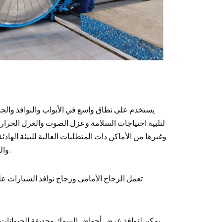
يستخدم على نطاق واسع في الأبواب والنوافذ والجدر
لتلبية احتياجات السلامة وعزل الصوت والعزل الحرا
وغيرها من الأماكن ذات المتطلبات العالية للبيئة اله
والمتاحف وغيرها من الأماكن ذات متطلبات أمنية عالية يمكن أن تعزز السلامة.
تعمل الزجاج الأمامي وزجاج نوافذ السيارات ع
يمكن لنوافذ عرض أحواض السمك وحديقة الحيوانات ضم