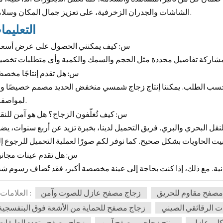
الشاشات والجدران الزخرفية، على تعزيز جمال المكان وسلامته.
التعليما
س: كيف يمكنني الحصول على عرض أسعا
س: هل تقدم إنتاجًا مخصصً
سب الطلب. يمكننا إنتاج زجاج شمسي منخفض الحديد مصمم خصيصًا وفق
لمواصفاتك.
س: كيف تُغلّفون الزجاج؟ هل هو آمن للنق
ل البحري والبري. فريق التحميل لدينا، بخبرة تزيد عن أربع سنوات، يض
س: هل تقدم عينات مجاني
مصفح مقاوم للحريق
زجاج مصفح عازل للصوت وآمن
العلامات :
ت الرقائقي الصيني
زجاج مصفح للحماية من الأشعة فوق البنفسجية
لي عازل
منتج زجاجي مصفح آمن
زجاج مصفح متعدد الطبقات