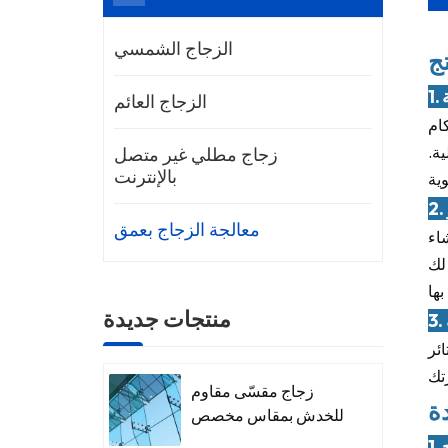
الزجاج الشمسي
تج
ة
الزجاج العائم
كام
ية.
زجاج مطلي غير متصل
بالإنترنت
معالجة الزجاج بعمق
ل الضوضاء
 لك
منتجات جديدة
ي والستائر
زجاج مقسّى مقاوم
دة
للخدش بمقاس مخصص
ج