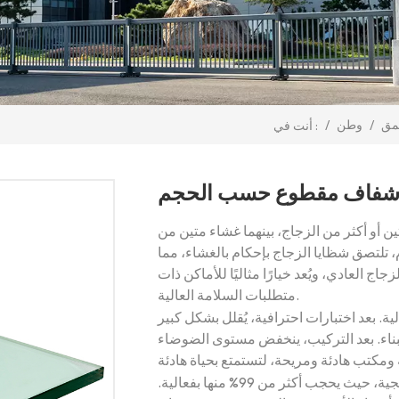
عمق
/
وطن
/
أنت في :
 شفاف مقطوع حسب الحجم
أكثر من الزجاج، بينهما غشاء متين من PVB أو SGP،
تلتصق شظايا الزجاج بإحكام بالغشاء، مما
زجاج العادي، ويُعد خيارًا مثاليًا للأماكن ذات
متطلبات السلامة العالية.
ة. بعد اختبارات احترافية، يُقلل بشكل كبير
اء. بعد التركيب، ينخفض ​​مستوى الضوضاء
يتميز بقدرة ممتازة على حجب الأشعة فوق البنفسجية، حيث يحجب أكثر من 99% منها بفعالية.