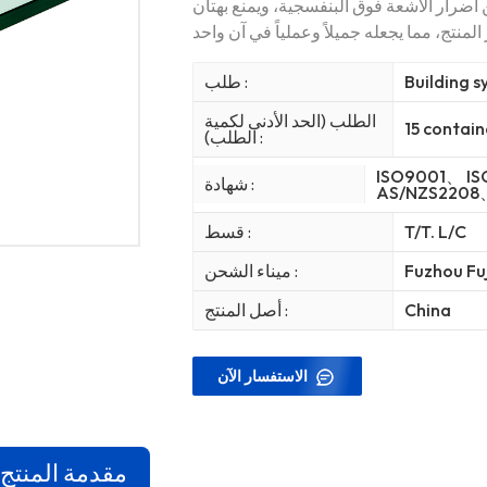
 أضرار الأشعة فوق البنفسجية، ويمنع بهتان
Building 
طلب :
الطلب (الحد الأدنى لكمية
15 contain
الطلب) :
ISO9001、 I
شهادة :
AS/NZS2208
T/T. L/C
قسط :
Fuzhou Fuj
ميناء الشحن :
China
أصل المنتج :
الاستفسار الآن
مقدمة المنتج