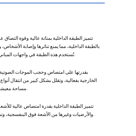
تتميز الطبقة الداخلية بمتانة عالية وقوة التصاق
بالطبقة الداخلية، مما يمنع تناثرها وإصابة الأشخاص،
تُستخدم هذه الطبقة في واجهات المباني الشاهقة، فحتى في حالة كسر الزجاج، لن يسقط ويتسبب في أضرار ثانوية.
الخارجية بفعالية، وتقلل بشكل كبير من انتقال أنوا
مساحة معيشة ومكتب هادئة ومريحة، مما يتيح لك الابتعاد عن صخب الحياة والاستمتاع بها.
والأرضيات وغيرها من الأشعة فوق البنفسجية، وتمنع بهتان اللون وشيخوخة البشرة، وتطيل عمرها الافتراضي، وتحمي بشرتك.