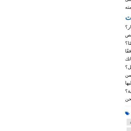
ت
ر؟
ا؟
ًا
ل؟
من
ة؟