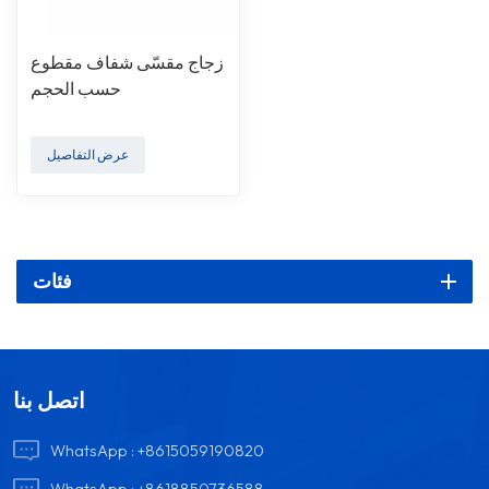
زجاج مقسّى شفاف مقطوع
حسب الحجم
عرض التفاصيل
فئات
اتصل بنا
WhatsApp :
+8615059190820
WhatsApp :
+8618850736588