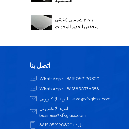
الشمسية
زجاج شمسي مُقسّى
منخفض الحديد للوحدات
اتصل بنا
WhatsApp :
+8615059190820
WhatsApp :
+8618850736588
elva@xfxglass.com
البريد الإلكتروني :
البريد الإلكتروني :
business@xfxglass.com
تل :
+8615059190820