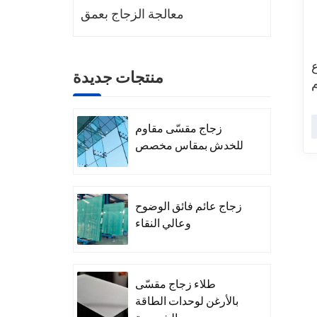
معالجة الزجاج بعمق
منتجات جديدة
زجاج مقسّى مقاوم
للخدش بمقاس مخصص
زجاج عائم فائق الوضوح
وعالي النقاء
طلاء زجاج مقسّى
بالأرغن لوحدات الطاقة