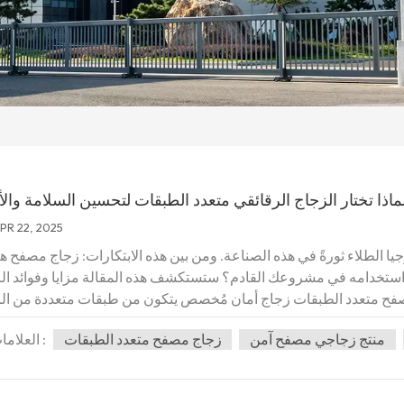
ماذا تختار الزجاج الرقائقي متعدد الطبقات لتحسين السلامة والأ
PR 22, 2025
ا الطلاء ثورةً في هذه الصناعة. ومن بين هذه الابتكارات: زجاج مصفح ه
 في استخدامه في مشروعك القادم؟ ستستكشف هذه المقالة مزايا وفوائد ال
مصفح متعدد الطبقات زجاج أمان مُخصص يتكون من طبقات متعددة من ال
داخلة. تُصنع هذه الطبقات عادةً من مواد شفافة مثل بولي فينيل بوتيرال (PVB) أو أسيتات إيثيلين فينيل
منتج زجاجي مصفح آمن
زجاج مصفح متعدد الطبقات
العلامات :
تُدمج الطبقات بالحرارة و...