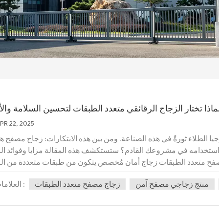
ماذا تختار الزجاج الرقائقي متعدد الطبقات لتحسين السلامة والأ
PR 22, 2025
ا الطلاء ثورةً في هذه الصناعة. ومن بين هذه الابتكارات: زجاج مصفح ه
 في استخدامه في مشروعك القادم؟ ستستكشف هذه المقالة مزايا وفوائد ال
مصفح متعدد الطبقات زجاج أمان مُخصص يتكون من طبقات متعددة من ال
داخلة. تُصنع هذه الطبقات عادةً من مواد شفافة مثل بولي فينيل بوتيرال (PVB) أو أسيتات إيثيلين فينيل
منتج زجاجي مصفح آمن
زجاج مصفح متعدد الطبقات
العلامات :
تُدمج الطبقات بالحرارة و...