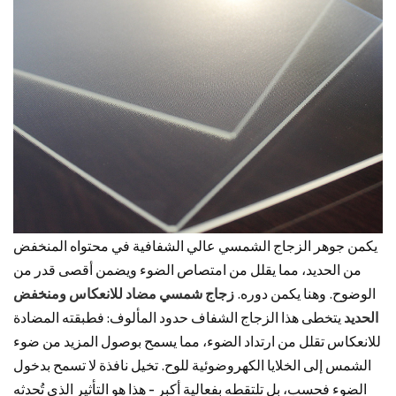
يكمن جوهر الزجاج الشمسي عالي الشفافية في محتواه المنخفض
من الحديد، مما يقلل من امتصاص الضوء ويضمن أقصى قدر من
الوضوح. وهنا يكمن دوره.
زجاج شمسي مضاد للانعكاس ومنخفض
الحديد
يتخطى هذا الزجاج الشفاف حدود المألوف: فطبقته المضادة
للانعكاس تقلل من ارتداد الضوء، مما يسمح بوصول المزيد من ضوء
الشمس إلى الخلايا الكهروضوئية للوح. تخيل نافذة لا تسمح بدخول
الضوء فحسب، بل تلتقطه بفعالية أكبر - هذا هو التأثير الذي تُحدثه