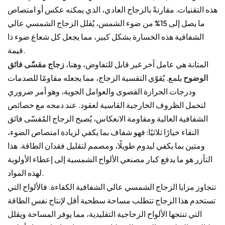
هذه التقنيات. مقارنةً بالزجاج العادي، الذي يمكنه عكس أو امتصاص
ما يصل إلى 15% من ضوء الشمس، يُقلل الزجاج الشمسي عالي
الشفافية هذه الخسارة بشكل كبير، مما يجعل كل شعاع ضوء ذا
قيمة.
المتانة هي عامل آخر غير قابل للتفاوض، وهنا،
زجاج مقسّى فائق
الوضوح
يلمع. يُقوّي التقسية الزجاج، مما يجعله مقاومًا للصدمات
ودرجات الحرارة القصوى والعوامل الجوية، وهو أمر ضروري
لتحمل الظروف الخارجية القاسية لعقود. عند دمجه مع خصائص
الشفافية العالية ومقاومة الانعكاس، يُصبح الزجاج المُقسّى فائق
النقاء خيارًا ثلاثيًا: فهو شفاف بما يكفي لزيادة امتصاص الضوء،
ومتين بما يكفي ليدوم طويلًا، ومصمم لتقليل فقدان الطاقة. هذا
التآزر هو ما يدفع كبار مصنعي الألواح الشمسية إلى إعطاء الأولوية
لهذه المواد.
تتجاوز مزايا الزجاج الشمسي عالي الشفافية الكفاءة. فالألواح التي
تستخدم هذا الزجاج تتطلب مساحة سطحية أقل لإنتاج نفس الطاقة
التي تنتجها الألواح الزجاجية التقليدية، مما يوفر المساحة ويقلل